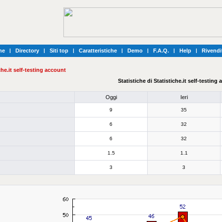
he
|
Directory
|
Siti top
|
Caratteristiche
|
Demo
|
F.A.Q.
|
Help
|
Rivendi
che.it self-testing account
Statistiche di Statistiche.it self-testing
Oggi
Ieri
9
35
6
32
6
32
1.5
1.1
3
3