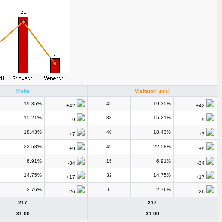
Visite
Visitatori unici
19.35%
42
19.35%
+42
+42
15.21%
33
15.21%
-9
-9
18.43%
40
18.43%
+7
+7
22.58%
49
22.58%
+9
+9
6.91%
15
6.91%
-34
-34
14.75%
32
14.75%
+17
+17
2.76%
6
2.76%
-26
-26
217
217
31.00
31.00