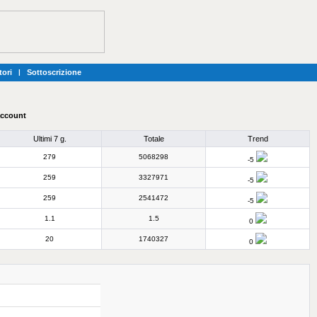
tori
|
Sottoscrizione
 account
Ultimi 7 g.
Totale
Trend
279
5068298
-5
259
3327971
-5
259
2541472
-5
1.1
1.5
0
20
1740327
0