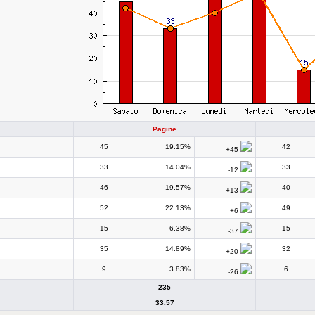
Pagine
45
19.15%
42
+45
33
14.04%
33
-12
46
19.57%
40
+13
52
22.13%
49
+6
15
6.38%
15
-37
35
14.89%
32
+20
9
3.83%
6
-26
235
33.57