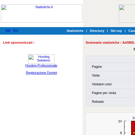
Statistiche
|
Directory
|
Siti top
|
Cara
Link sponsorizzati :
Sommario statistiche :
AdSMS.i
S
Hosting Professionale
Pagine
Registrazione Domini
Visite
Visitatori unici
Pagine per visita
Reloads