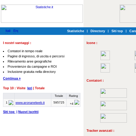
Statistiche
|
Directory
|
Siti top
|
Cara
I nostri vantaggi :
Icone :
Contatori in tempo reale
Pagine di ingresso, di uscita e percorsi
Rilevamento aree geografiche
Provenienze da campagne e ROI
Inclusione gratuita nella directory
Continua »
Contatori :
Top 10 : Visite
Ieri
| Totale
Totale
Rating
1
www.aronanelweb.it
595725
+4
Siti top
|
Nuovi iscritti
Tracker avanzati :