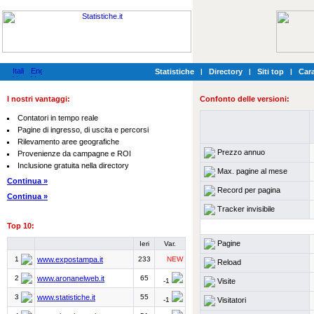
Statistiche
|
Directory
|
Siti top
|
Cara
I nostri vantaggi:
Confonto delle versioni:
Contatori in tempo reale
Pagine di ingresso, di uscita e percorsi
Rilevamento aree geografiche
Prezzo annuo
Provenienze da campagne e ROI
Inclusione gratuita nella directory
Max. pagine al mese
Continua »
Record per pagina
Continua »
Tracker invisibile
Top 10:
Pagine
Ieri
Var.
1
www.expostampa.it
233
NEW
Reload
2
www.aronanelweb.it
65
Visite
-1
3
www.statistiche.it
55
Visitatori
-1