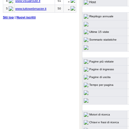
4
www.visualroute.it
51
Host
=
5
www.tuttowebmaster.it
50
=
Riepilogo annuale
Siti top
|
Nuovi iscritti
Ultime 15 visite
Sommario statistiche
Pagine più visitate
Pagine di ingresso
Pagine di uscita
Tempo per pagina
Motori di ricerca
Chiavi e frasi di ricerca