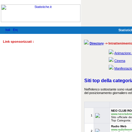
Statistic
Link sponsorizzati :
Directory
-> Intratteniment
Animazione 
Cinema
Manifestazio
Siti top della categor
Nell'elenco sottostante sono viualiz
del posizionamento giornaliero ed 
NEO CLUB ROM
www.neoclubr
1
Sito ufficiale 
Top Categoria
Radio Web
www.radiofreem
2