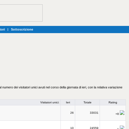
tori
|
Sottoscrizione
l numero dei visitatori unici avuti nel corso della giornata di ieri, con la relativa variazione
Visitatori unici:
Ieri
Totale
Rating
26
33031
+8
10
24559