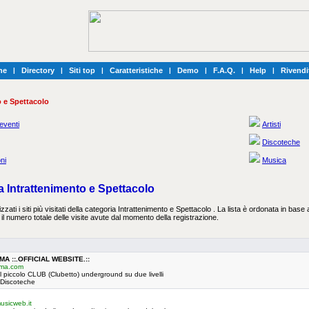
he
|
Directory
|
Siti top
|
Caratteristiche
|
Demo
|
F.A.Q.
|
Help
|
Rivendi
o e Spettacolo
eventi
Artisti
Discoteche
ni
Musica
ia Intrattenimento e Spettacolo
zati i siti più visitati della categoria Intrattenimento e Spettacolo . La lista è ordonata in base a
il numero totale delle visite avute dal momento della registrazione.
A ::.OFFICIAL WEBSITE.::
oma.com
del piccolo CLUB (Clubetto) underground su due livelli
: Discoteche
usicweb.it