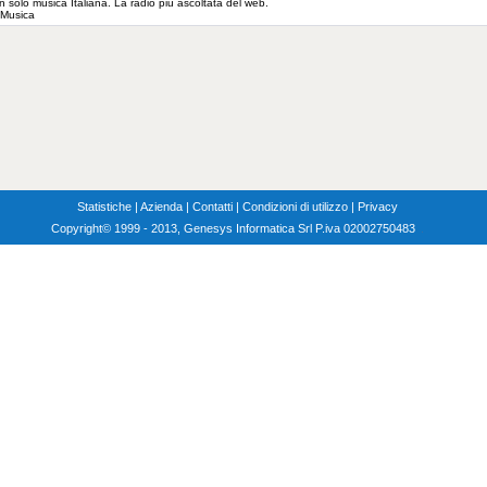
solo musica Italiana. La radio piu ascoltata del web.
: Musica
Statistiche
|
Azienda
|
Contatti
|
Condizioni di utilizzo
|
Privacy
Copyright
© 1999 - 2013, Genesys Informatica Srl P.iva 02002750483