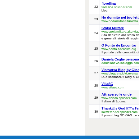
fiorellina
22
fiorellina.splinder.com
blog
Ho dormito nel tuo letto
23
www.hodormitoneltuoletto.
Storia Militare
www.storiamilitare.altervist
24
Sito dedicato alla storia de
e generali, storie di reggim
O Ponto de Encontro
25
www.ponto.altervista.org
Il portale delle comunità d
Daniela Ceglie person
26
danielanews.iobloggo.co
Viceversa Blog by Gin
27
www.bloggers.it/viceversa
Due sconosciuti Mary & Gi
VillaSG
28
www.villasg.com
Attraverso le onde
29
www.abisso.splinder.com
Il diaro di Spuma
Thank\\\'s God It\\\'s F
30
loxmetender.splinder.com
Il primo blog NO GAS...e s