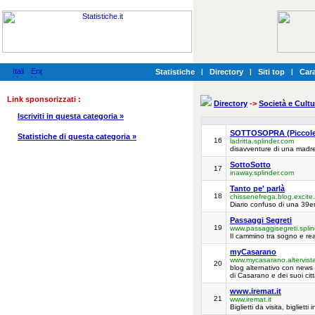
Statistiche
|
Directory
|
Siti top
|
Cara
Link sponsorizzati :
Directory
->
Società e Cultu
Iscriviti in questa categoria »
SOTTOSOPRA (Piccole
Statistiche di questa categoria »
16
ladritta.splinder.com
disavventure di una madre
SottoSotto
17
inaway.splinder.com
Tanto pe' parlà
18
chissenefrega.blog.excite.
Diario confuso di una 39
Passaggi Segreti
19
www.passaggisegreti.spli
Il cammino tra sogno e rea
myCasarano
www.mycasarano.altervist
20
blog alternativo con news d
di Casarano e dei suoi citt
www.iremat.it
21
www.iremat.it
Biglietti da visita, bigliett