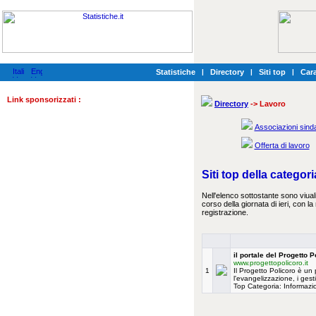
Statistiche
|
Directory
|
Siti top
|
Cara
Link sponsorizzati :
Directory
-> Lavoro
Associazioni sinda
Offerta di lavoro
Siti top della categor
Nell'elenco sottostante sono viualiz
corso della giornata di ieri, con l
registrazione.
il portale del Progetto P
www.progettopolicoro.it
1
Il Progetto Policoro è un 
l'evangelizzazione, i gesti
Top Categoria: Informaz