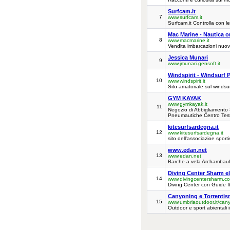
Surfcam.it
7
www.surfcam.it
Surfcam.it Controlla con l
Mac Marine - Nautica 
8
www.macmarine.it
Vendita imbarcazioni nuove
Jessica Munari
9
www.jmunari.gensoft.it
Windspirit - Windsurf 
10
www.windspirit.it
Sito amatoriale sul windsu
GYM KAYAK
www.gymkayak.it
11
Negozio di Abbigliamento 
Pneumautiche Centro Test K
kitesurfsardegna.it
12
www.kitesurfsardegna.it
sito dell'associazioe spor
www.edan.net
13
www.edan.net
Barche a vela Archambault
Diving Center Sharm e
14
www.divingcentersharm.c
Diving Center con Guide Ita
Canyoning e Torrentis
15
www.umbriaoutdoor.it/can
Outdoor e sport abientali i