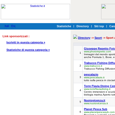
Statistiche
|
Directory
|
Siti top
|
Cara
Link sponsorizzati :
Directory
->
Sport
-> Sport 
Iscriviti in questa categoria »
Giuseppe Repetto Foto
Statistiche di questa categoria »
www.photorepetto.com
1
Immagini dal mondo sportiv
anche Formula 1, Boxe, e ta
Trabucco Fishing Diff
2
www.trabucco.it
Trabucco Fishing Diffusio
pescalazio
3
www.pescalazio.it
tutto sulla pesca in ciocia
Torre Flavia Diving Cen
www.torreflaviadiving.it
4
Centro immersioni e scuol
biologia marina.Aperto tut
Nuotovicenza.it
5
www.nuotovicenza.it
Planet Pesca Sub
6
www.planetpescasub.com
Racconti e curiosità sul