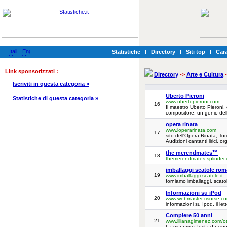
Statistiche
|
Directory
|
Siti top
|
Cara
Link sponsorizzati :
Directory
->
Arte e Cultura
-
Iscriviti in questa categoria »
Uberto Pieroni
Statistiche di questa categoria »
www.ubertopieroni.com
16
Il maestro Uberto Pieroni,
compositore, un genio de
opera rinata
www.loperarinata.com
17
sito dell'Opera Rinata, Tor
Audizioni cantanti lirici, o
the merendmates™
18
themerendmates.splinder
imballaggi scatole rom
19
www.imballaggi-scatole.it
forniamo imballaggi, scatol
Informazioni su iPod
20
www.webmaster-risorse.co
informazioni su Ipod, il le
Compiere 50 anni
21
www.lilianagimenez.com/o
La mia prima festa da ci