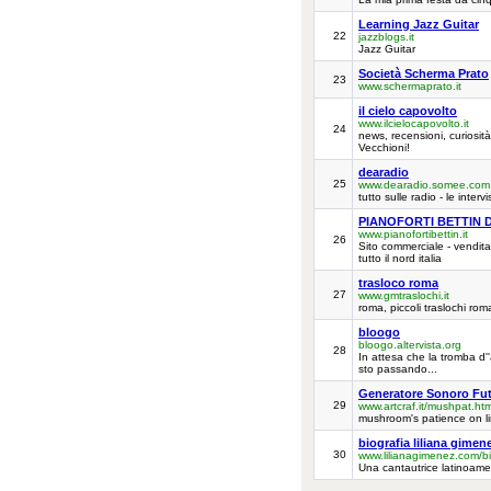
Learning Jazz Guitar
22
jazzblogs.it
Jazz Guitar
Società Scherma Prato
23
www.schermaprato.it
il cielo capovolto
www.ilcielocapovolto.it
24
news, recensioni, curiosità
Vecchioni!
dearadio
25
www.dearadio.somee.com
tutto sulle radio - le intervi
PIANOFORTI BETTIN D
www.pianofortibettin.it
26
Sito commerciale - vendita p
tutto il nord italia
trasloco roma
27
www.gmtraslochi.it
roma, piccoli traslochi rom
bloogo
bloogo.altervista.org
28
In attesa che la tromba d'
sto passando...
Generatore Sonoro Fut
29
www.artcraf.it/mushpat.ht
mushroom's patience on lin
biografia liliana gimen
30
www.lilianagimenez.com/bi
Una cantautrice latinoame