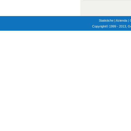
Statistiche
|
Azienda
|
Copyright
© 1999 - 2013, G