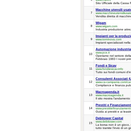
Sito Ufficiale della Cassa 
Macchine utensili usate 
7
www.macchineutensiliusate
Vendita diretta di macchine u
Wigam
8
www.wigam.com
Industria produzione attre
Impianti per la produzio
9
www.torninova.com
Impianti specializzati nella
Automazione industriale
www.pce.it
10
Operiamo nel settore della 
Febbraio 1983 I nostri princ
Fondi e Sicav
11
www.fondiesicav.info
Tutto sui fondi comuni d'inv
Consulenti Associati 4
12
www.ca-campania.com/ca
Compliance e finanza pubb
Macroagenda.it
13
www.macroagenda.it
Il sito mostra l'andamento 
Prestiti e Finanziament
14
www.prestitiefinanziament
Guida ai prestiti e ai leasi
Debitower Capital
www.debitower.com
15
La borsa non è un gioco, ma
tutto tramite l'invio di un 