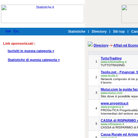
Statistiche
|
Directory
|
Siti top
|
Cara
Link sponsorizzati :
Directory
->
Affari ed Econ
Iscriviti in questa categoria »
TuttoTrading
Statistiche di questa categoria »
1
www.tuttotrading.it
TUTTOTRADING
Teolis.net - Financial
www.teolis.it
2
Network composto di tre po
il lavoro.
Mutui.com la guida faci
3
www.mutui.com
Sito dove è possibile reper
www.progetica.it
www.progetica.it
4
PROGeTICA Progettualità e 
Intermediari del settore as
CASSA di RISPARMIO 
5
www.crfossano.it
CASSA di RISPARMIO di
Cassa Rurale ed Artigian
6
www.cratv.it