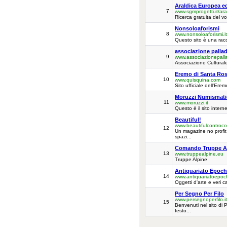
Araldica Europea 
7
www.sgmprogetti.it/ara
Ricerca gratuita del vo
Nonsoloaforismi
8
www.nonsoloaforismi.it
Questo sito è una racco
associazione palla
9
www.associazionepall
Associazione Culturale 
Eremo di Santa Ros
10
www.quisquina.com
Sito ufficiale dell'Er
Moruzzi Numismati
11
www.moruzzi.it
Questo è il sito intern
Beautiful!
www.beautifulcontroco
12
Un magazine no profit 
spazi...
Comando Truppe Al
13
www.truppealpine.eu
Truppe Alpine
Antiquariato Epoc
14
www.antiquariatoepo
Oggetti d'arte e veri c
Per Segno Per Filo
www.persegnoperfilo.it
15
Benvenuti nel sito di 
festo...