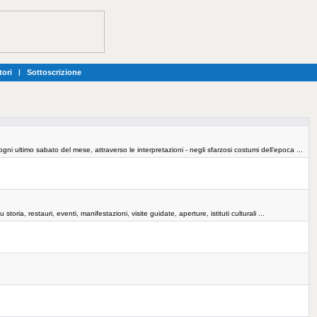
tori
|
Sottoscrizione
ogni ultimo sabato del mese, attraverso le interpretazioni - negli sfarzosi costumi dell’epoca ...
 storia, restauri, eventi, manifestazioni, visite guidate, aperture, istituti culturali ...