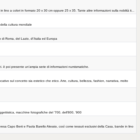
n lino a colori in formato 20 x 30 cm oppure 25 x 35. Tante altre informazioni sulla nobiltà it...
à della cultura mondiale
co di Roma, del Lazio, d\'Italia ed Europa
vizi. è poi presente un'ampia serie di informazioni numismatiche.
ivo sul concetto sia estetico che etico. Arte, cultura, bellezza, fashion, narrativa, molto
oggettistica, macchine fotografiche del '700, dell'800, '900
resa Capo Berti e Paola Barello Alessio, così come tessuti esclusivi della Casa, bande in lino