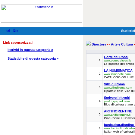
Statistic
Link sponsorizzati :
Directory
->
Arte e Cultura
-
Iscriviti in questa categoria »
Corte dei Rossi
Statistiche di questa categoria »
1
www.cortedeirossi.it
Le imprese dell'antico 
LA NUMISMATICA
2
www.lemonete.com
CATALOGO ON LINE - L
Ville di Roma
3
www.villediroma.com
Il portale delle Ville d
Scrivere i risvolti
4
pim1.typepad.com
Blog di cultura e arte 
ARTIFIORENTINE
5
www.artifiorentine.it
Produzione e Commerci
beniculturalionli
6
www.beniculturalionline
Italian web of cultural