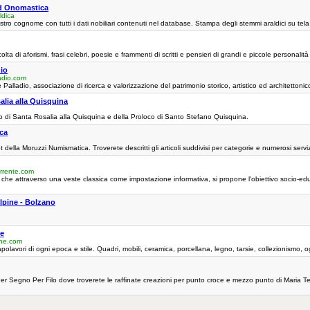
ed Onomastica
ldica
stro cognome con tutti i dati nobiliari contenuti nel database. Stampa degli stemmi araldici su tela i
lta di aforismi, frasi celebri, poesie e frammenti di scritti e pensieri di grandi e piccole personalit
dio
adio.com
Palladio, associazione di ricerca e valorizzazione del patrimonio storico, artistico ed architettoni
alia alla Quisquina
emo di Santa Rosalia alla Quisquina e della Proloco di Santo Stefano Quisquina.
ca
et della Moruzzi Numismatica. Troverete descritti gli articoli suddivisi per categorie e numerosi ser
rrente.com
che attraverso una veste classica come impostazione informativa, si propone l'obiettivo socio-educat
pine - Bolzano
he
che.com
apolavori di ogni epoca e stile. Quadri, mobili, ceramica, porcellana, legno, tarsie, collezionismo, 
Per Segno Per Filo dove troverete le raffinate creazioni per punto croce e mezzo punto di Maria Te