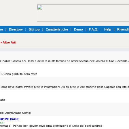
he
|
Directory
|
Siti top
|
Caratteristiche
|
Demo
|
F.A.Q.
|
Help
|
Rivendi
> Altre Arti
e nobile Casato dei Rossi e dei loro illustri familiari ed amici rivivono nel Castello di San Secondo 
'unico graduito della rete!
i Roma dove potrai trovare tutte le informazioni utili su tutte le ville storiche della Capitale con info su
varia
o Dipinti Arazzi Cornici
ne HOME PAGE
.it
 heritage - Portale non governativo sulla promozione e tutela dei beni culturali.