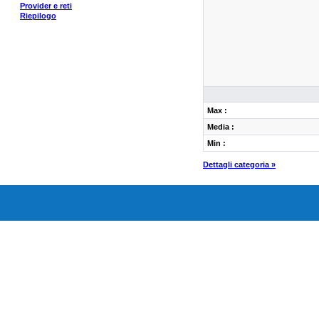
Provider e reti
Riepilogo
Max :
Media :
Min :
Dettagli categoria »