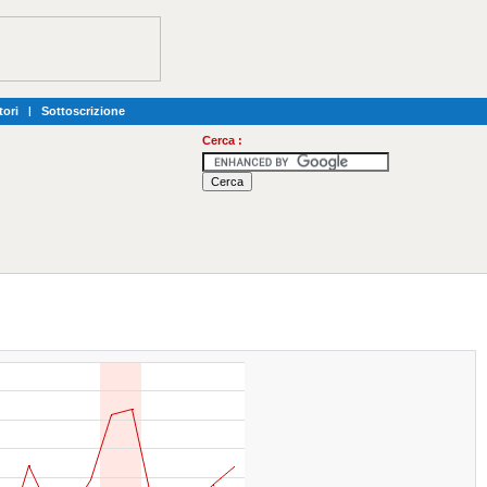
tori
|
Sottoscrizione
Cerca :