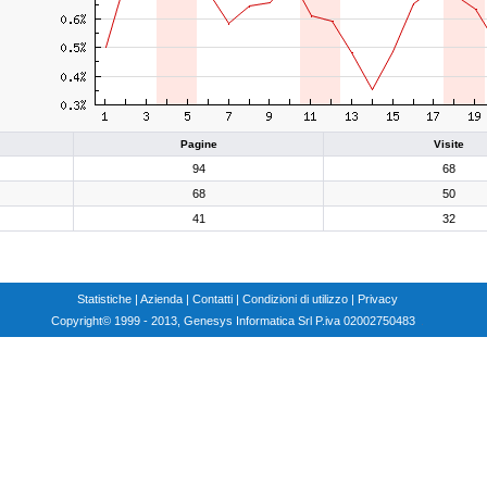
Pagine
Visite
94
68
68
50
41
32
Statistiche
|
Azienda
|
Contatti
|
Condizioni di utilizzo
|
Privacy
Copyright
© 1999 - 2013, Genesys Informatica Srl P.iva 02002750483