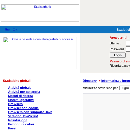
Statistic
Area utenti :
Utente :
Password :
Password sma
Ricorda pas
Statistiche globali
Directory
->
Informatica e Inter
Attività globale
Visualizza statistiche per
Attività per categoria
Motori di ricerca
Sistemi operativi
Browsers
Browser con cookie
Browsers con supporto Java
Versione JavaScript
Resoluzione
Profondità colori
Paesi