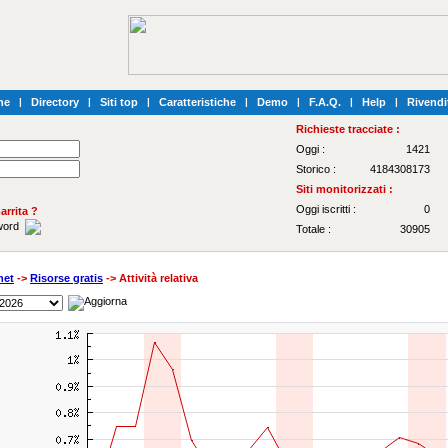
he
|
Directory
|
Siti top
|
Caratteristiche
|
Demo
|
F.A.Q.
|
Help
|
Rivendi
Richieste tracciate :
Oggi :
1421
Storico :
4184308173
Siti monitorizzati :
Oggi iscritti :
0
rrita ?
sword
Totale :
30905
net
->
Risorse gratis
-> Attività relativa