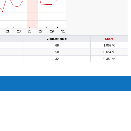
Visitatori unici
Share
68
1.067 %
50
0.654 %
32
0.352 %