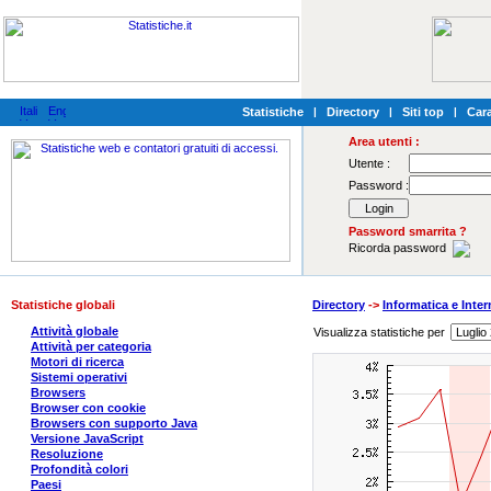
Statistiche
|
Directory
|
Siti top
|
Cara
Area utenti :
Utente :
Password :
Password smarrita ?
Ricorda password
Statistiche globali
Directory
->
Informatica e Inter
Attività globale
Visualizza statistiche per
Attività per categoria
Motori di ricerca
Sistemi operativi
Browsers
Browser con cookie
Browsers con supporto Java
Versione JavaScript
Resoluzione
Profondità colori
Paesi