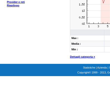
Provider e reti
Riepilogo
Max :
Media :
Min :
Dettagli categoria »
Statistiche
|
Azienda
|
Copyright
© 1999 - 2013, G