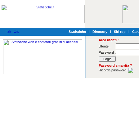
Statistiche
|
Directory
|
Siti top
|
Cara
Area utenti :
Utente :
Password :
Password smarrita ?
Ricorda password