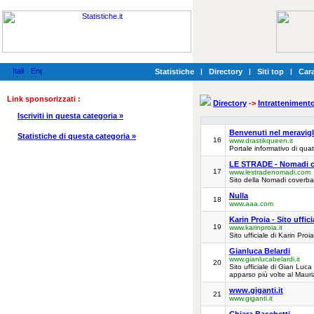
Statistiche
|
Directory
|
Siti top
|
Cara
Link sponsorizzati :
Directory
->
Intratteniment
Iscriviti in questa categoria »
Benvenuti nel meravig
Statistiche di questa categoria »
16
www.drastikqueen.it
Portale informativo di qua
LE STRADE - Nomadi 
17
www.lestradenomadi.com
Sito della Nomadi cover
Nulla
18
www.aaa.com
Karin Proia - Sito uffici
19
www.karinproia.it
Sito ufficiale di Karin Proia
Gianluca Belardi
www.gianlucabelardi.it
20
Sito ufficiale di Gian Luca
apparso più volte al Maur
www.giganti.it
21
www.giganti.it