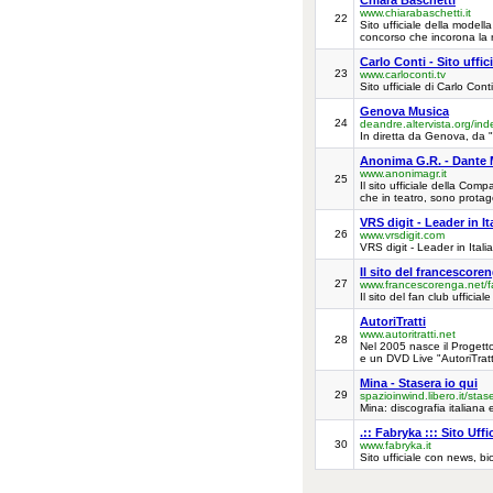
Chiara Baschetti
www.chiarabaschetti.it
22
Sito ufficiale della modella
concorso che incorona la ra
Carlo Conti - Sito uffici
23
www.carloconti.tv
Sito ufficiale di Carlo Conti
Genova Musica
24
deandre.altervista.org/ind
In diretta da Genova, da "
Anonima G.R. - Dante M
www.anonimagr.it
25
Il sito ufficiale della Com
che in teatro, sono protago
VRS digit - Leader in It
26
www.vrsdigit.com
VRS digit - Leader in Itali
Il sito del francescore
27
www.francescorenga.net/f
Il sito del fan club uffici
AutoriTratti
www.autoritratti.net
28
Nel 2005 nasce il Progetto
e un DVD Live "AutoriTratt
Mina - Stasera io qui
29
spazioinwind.libero.it/stas
Mina: discografia italiana 
.:: Fabryka ::: Sito Uffic
30
www.fabryka.it
Sito ufficiale con news, b