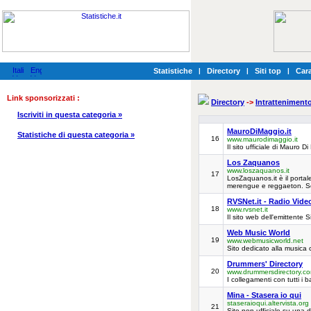
Statistiche
|
Directory
|
Siti top
|
Cara
Link sponsorizzati :
Directory
->
Intratteniment
Iscriviti in questa categoria »
MauroDiMaggio.it
Statistiche di questa categoria »
16
www.maurodimaggio.it
Il sito ufficiale di Mauro D
Los Zaquanos
www.loszaquanos.it
17
LosZaquanos.it è il portale
merengue e reggaeton. Scari
RVSNet.it - Radio Vide
18
www.rvsnet.it
Il sito web dell'emittente 
Web Music World
19
www.webmusicworld.net
Sito dedicato alla musica c
Drummers' Directory
20
www.drummersdirectory.c
I collegamenti con tutti i b
Mina - Stasera io qui
staseraioqui.altervista.org
21
Sito non ufficiale su una de