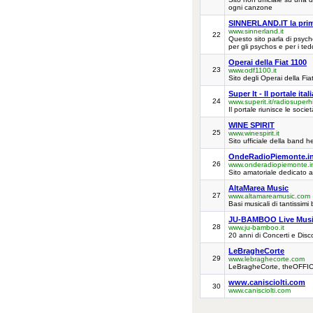
ogni canzone
SINNERLAND.IT la prima 
www.sinnerland.it
22
Questo sito parla di psychobi
per gli psychos e per i tedd
Operai della Fiat 1100
23
www.odf1100.it
Sito degli Operai della F
Super It - Il portale it
24
www.superit.it/radiosuperhit
Il portale riunisce le soci
WINE SPIRIT
25
www.winespirit.it
Sito ufficiale della band h
OndeRadioPiemonte.i
26
www.onderadiopiemonte.i
Sito amatoriale dedicato a
AltaMarea Music
27
www.altamareamusic.com
Basi musicali di tantissimi b
JU-BAMBOO Live Musi
28
www.ju-bamboo.it
20 anni di Concerti e Disc
LeBragheCorte
29
www.lebraghecorte.com
LeBragheCorte, theOFFICIA
www.canisciolti.com
30
www.canisciolti.com