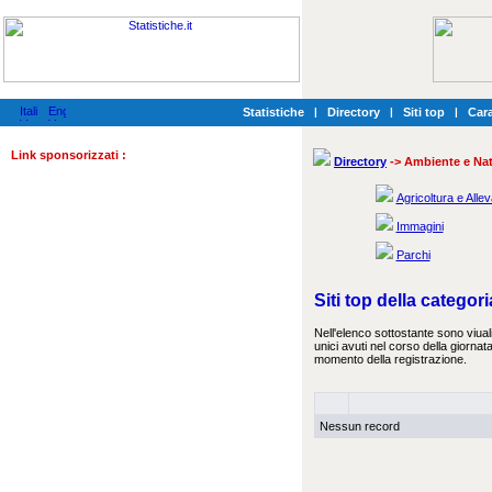
Statistiche
|
Directory
|
Siti top
|
Cara
Link sponsorizzati :
Directory
-> Ambiente e Na
Agricoltura e All
Immagini
Parchi
Siti top della catego
Nell'elenco sottostante sono viualiz
unici avuti nel corso della giornata
momento della registrazione.
Nessun record