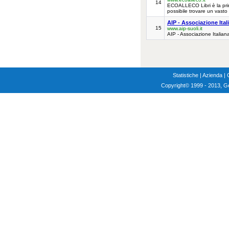
14
ECOALLECO Libri è la prim
possibile trovare un vasto 
AIP - Associazione Ita
15
www.aip-suoli.it
AIP - Associazione Italiana
Statistiche
|
Azienda
|
Copyright
© 1999 - 2013, G