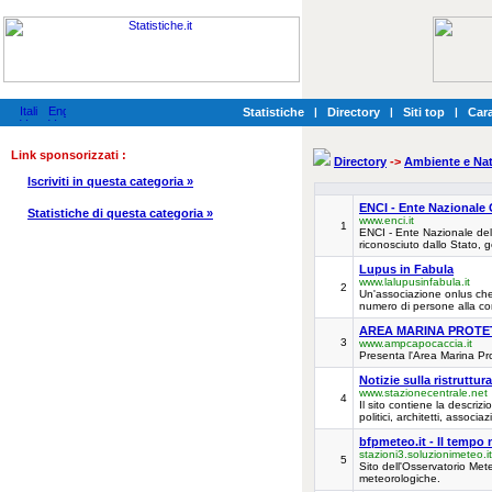
Statistiche
|
Directory
|
Siti top
|
Cara
Link sponsorizzati :
Directory
->
Ambiente e Na
Iscriviti in questa categoria »
ENCI - Ente Nazionale C
Statistiche di questa categoria »
www.enci.it
1
ENCI - Ente Nazionale della
riconosciuto dallo Stato, ge
Lupus in Fabula
www.lalupusinfabula.it
2
Un'associazione onlus che 
numero di persone alla co
AREA MARINA PROTET
3
www.ampcapocaccia.it
Presenta l'Area Marina Pro
Notizie sulla ristruttu
www.stazionecentrale.net
4
Il sito contiene la descrizi
politici, architetti, associ
bfpmeteo.it - Il tempo
stazioni3.soluzionimeteo.
5
Sito dell'Osservatorio Mete
meteorologiche.