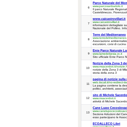
Parco Naturale del Mon
www.parcosanbartolo.it
6
Il parco Naturale Regional
Casteldimezzo, Fiorenzuo
www.caicastrovillari.it
www.caicastrovillari.it
7
informazioni dettagliate sul
Nazionale del Pollino. Inf
Terre del Mediterraneo
www.terredelmediterraneo
8
Associazione ambientalista
escursioni, corsi di cucina
Ente Parco Naturale La
9
www.lamedelsesia.vc.it
Sito ufficiale Ente Parco 
Notizie della Zona 3 d
www.msacerdoti.it/notizie.
10
notizie della Zona 3 di Mila
storia della zona 3
pagina di notizie sulla
web.tiscali.it/no-redirect-tis
11
La pagina contiene la descr
politici, architetti, associ
sito di Michele Sacerdo
12
www.msacerdoti.it
attività di Michele Sacerdo
Cane Lupo Cecoslovac
www.canelupocecoslovacco
13
Sezione Adozioni del Cane L
esso partecipano le Assoc
ECOALLECO Libri
www.ecoalleco.it