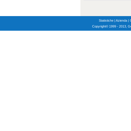
Statistiche
|
Azienda
|
Copyright
© 1999 - 2013, G