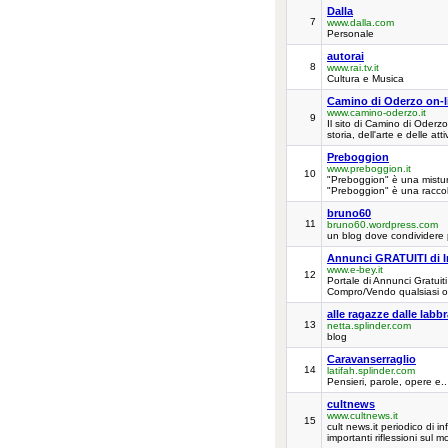
Dalla
7
www.dalla.com
Personale
autorai
8
www.rai.tv.it
Cultura e Musica
Camino di Oderzo on-lin
www.camino-oderzo.it
9
Il sito di Camino di Oderzo
storia, dell'arte e delle att
Preboggion
www.preboggion.it
10
"Preboggion" è una mistur
"Preboggion" è una raccolta 
bruno60
11
bruno60.wordpress.com
un blog dove condividere pe
Annunci GRATUITI di I
www.e-bey.it
12
Portale di Annunci Gratuit
Compro/Vendo qualsiasi og
alle ragazze dalle labb
13
netta.splinder.com
blog
Caravanserraglio
14
latifah.splinder.com
Pensieri, parole, opere e.. 
cultnews
www.cultnews.it
15
cult news.it periodico di i
importanti riflessioni sul m