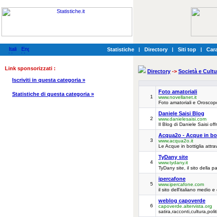
Statistiche
|
Directory
|
Siti top
|
Cara
Link sponsorizzati :
Directory
->
Società e Cultu
Iscriviti in questa categoria »
Foto amatoriali
Statistiche di questa categoria »
1
www.novellanet.it
Foto amatoriali e Oroscop
Daniele Saisi Blog
2
www.danielesaisi.com
Il Blog di Daniele Saisi off
Acqua2o - Acque in bot
3
www.acqua2o.it
Le Acque in bottiglia attra
TyDany site
4
www.tydany.it
TyDany site, il sito della 
ipercafone
5
www.ipercafone.com
il sito dell'italiano medio e
weblog capoverde
6
capoverde.altervista.org
satira,racconti,cultura,poli