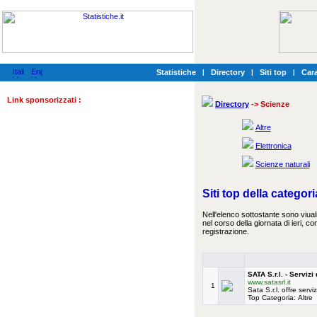
Statistiche
|
Directory
|
Siti top
|
Cara
Link sponsorizzati :
Directory
-> Scienze
Altre
Elettronica
Scienze naturali
Siti top della categor
Nell'elenco sottostante sono viualiz
nel corso della giornata di ieri, c
registrazione.
SATA S.r.l. - Serviz
www.satasrl.it
1
Sata S.r.l. offre serv
Top Categoria: Altre