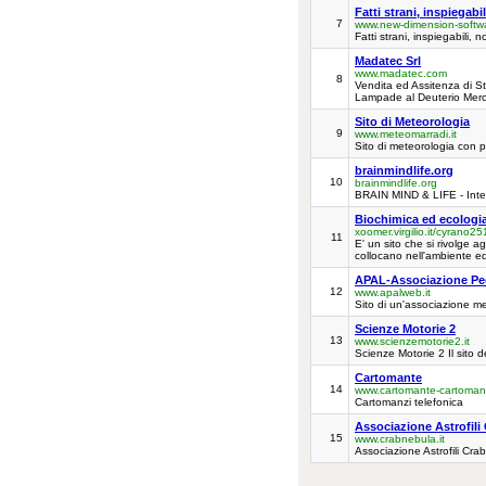
Fatti strani, inspiegabi
7
www.new-dimension-softwar
Fatti strani, inspiegabili, 
Madatec Srl
www.madatec.com
8
Vendita ed Assitenza di St
Lampade al Deuterio Merc
Sito di Meteorologia
9
www.meteomarradi.it
Sito di meteorologia con pr
brainmindlife.org
10
brainmindlife.org
BRAIN MIND & LIFE - Inter
Biochimica ed ecologi
xoomer.virgilio.it/cyrano2
11
E' un sito che si rivolge a
collocano nell'ambiente e
APAL-Associazione Pedi
12
www.apalweb.it
Sito di un'associazione me
Scienze Motorie 2
13
www.scienzemotorie2.it
Scienze Motorie 2 Il sito d
Cartomante
14
www.cartomante-cartomant
Cartomanzi telefonica
Associazione Astrofili
15
www.crabnebula.it
Associazione Astrofili Cra