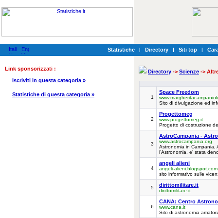
Statistiche
|
Directory
|
Siti top
|
Cara
Link sponsorizzati :
Directory
->
Scienze
-> Altr
Iscriviti in questa categoria »
Space Freedom
Statistiche di questa categoria »
1
www.margheritacampaniolo
Sito di divulgazione ed inf
Progettomeg
2
www.progettomeg.it
Progetto di costruzione del
AstroCampania - Astron
www.astrocampania.org
3
Astronomia in Campania, As
l'Astronomia, e' stata deno
angeli alieni
4
angeli-alieni.blogspot.com
sito informativo sulle vicen
dirittomilitare.it
5
dirittomilitare.it
CANA: Centro Astrono
6
www.cana.it
Sito di astronomia amatori