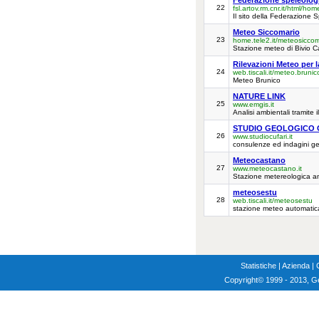
Federazione speleolog
22
fsl.artov.rm.cnr.it/html/ho
Il sito della Federazione S
Meteo Siccomario
23
home.tele2.it/meteosiccom
Stazione meteo di Bivio C
Rilevazioni Meteo per l
24
web.tiscali.it/meteo.brunic
Meteo Brunico
NATURE LINK
25
www.emgis.it
Analisi ambientali tramite i
STUDIO GEOLOGICO 
26
www.studiocufari.it
consulenze ed indagini ge
Meteocastano
27
www.meteocastano.it
Stazione metereologica am
meteosestu
28
web.tiscali.it/meteosestu
stazione meteo automatica
Statistiche
|
Azienda
|
Copyright
© 1999 - 2013, G