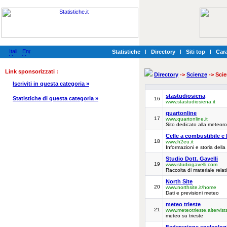
Statistiche
|
Directory
|
Siti top
|
Cara
Link sponsorizzati :
Directory
->
Scienze
-> Scie
Iscriviti in questa categoria »
stastudiosiena
Statistiche di questa categoria »
16
www.stastudiosiena.it
quartonline
17
www.quartonline.it
Sito dedicato alla meteoro
Celle a combustibile e
18
www.h2eu.it
Informazioni e storia della
Studio Dott. Gavelli
19
www.studiogavelli.com
Raccolta di materiale rela
North Site
20
www.northsite.it/home
Dati e previsioni meteo
meteo trieste
21
www.meteotrieste.altervist
meteo su trieste