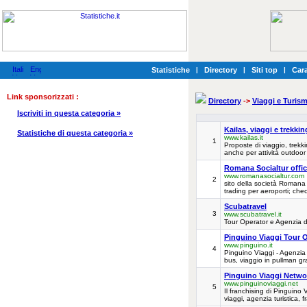
Statistiche
|
Directory
|
Siti top
|
Cara
Link sponsorizzati :
Directory
->
Viaggi e Turis
Iscriviti in questa categoria »
Kailas, viaggi e trekkin
Statistiche di questa categoria »
www.kailas.it
1
Proposte di viaggio, trekk
anche per attività outdoo
Romana Socialtur offic
www.romanasocialtur.com
2
sito della società Romana S
trading per aeroporti; check
Scubatravel
3
www.scubatravel.it
Tour Operator e Agenzia d
Pinguino Viaggi Tour 
www.pinguino.it
4
Pinguino Viaggi - Agenzia
bus, viaggio in pullman gra
Pinguino Viaggi Netwo
www.pinguinoviaggi.net
5
Il franchising di Pinguino
viaggi, agenzia turistica, f