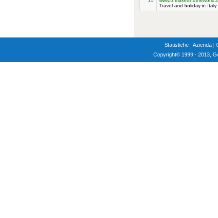
www.thelakeandtheworld.
Travel and holiday in Italy
Statistiche
|
Azienda
|
Copyright
© 1999 - 2013, G