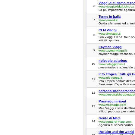
Viaggi di turismo resp
6
www.viaggisolidali.it/index
La più importante agenzia 
Terme in Italia
7
www.termed.it
Guida alle terme ed al turi
CLM Viaggi
www.clmviaggi.it
8
Clm Viaggi Siena, tour, sog
attività sportive.
Cayman Viaggi
9
www.caymanviaggi.it
cayman viaggi: vacanze, t
noleggio autobus
10
www.noleggiobus.it
presentazione aziendale p
Info Tropea : tutti gli 
www.infotropea.it
11
Info Tropea portale dedicato
Zambrone, Capo Vaticano, B
personalshopperagen
12
www.personalshopperage
Masviaggi in&out
www.masviaggi.com
13
Mas Viaggi è lieta di offrivi
affitto, proposte per matri
Gente di Mare
14
www.gente-di-mare.com
Agenzia di servizi nautici
the lake and the world
15