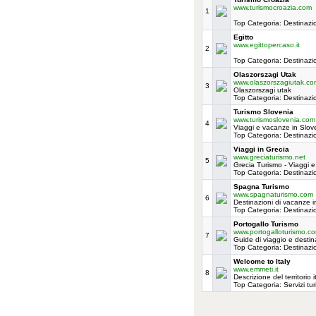
www.turismocroazia.com
1
Top Categoria: Destinazio
Egitto
www.egittopercaso.it
2
Top Categoria: Destinazio
Olaszorszagi Utak
www.olaszorszagiutak.co
3
Olaszorszagi utak
Top Categoria: Destinazio
Turismo Slovenia
www.turismoslovenia.com
4
Viaggi e vacanze in Slov
Top Categoria: Destinazio
Viaggi in Grecia
www.greciaturismo.net
5
Grecia Turismo - Viaggi 
Top Categoria: Destinazio
Spagna Turismo
www.spagnaturismo.com
6
Destinazioni di vacanze i
Top Categoria: Destinazio
Portogallo Turismo
www.portogalloturismo.c
7
Guide di viaggio e destin
Top Categoria: Destinazio
Welcome to Italy
www.emmeti.it
8
Descrizione del territorio it
Top Categoria: Servizi tur