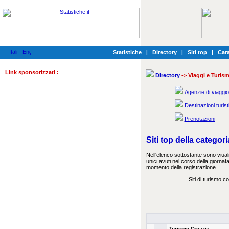
Statistiche
|
Directory
|
Siti top
|
Cara
Link sponsorizzati :
Directory
-> Viaggi e Turis
Agenzie di viaggio
Destinazioni turis
Prenotazioni
Siti top della categor
Nell'elenco sottostante sono viualiz
unici avuti nel corso della giornata
momento della registrazione.
Siti di turismo co
Turismo Croazia