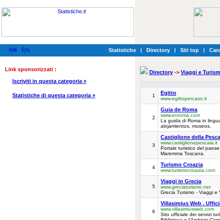
Statistiche
|
Directory
|
Siti top
|
Cara
Link sponsorizzati :
Directory
->
Viaggi e Turis
Iscriviti in questa categoria »
Egitto
Statistiche di questa categoria »
1
www.egittopercaso.it
Guia de Roma
www.enroma.com
2
La guida di Roma in lingu
alojamientos, museos.
Castiglione della Pescai
www.castiglionepescaia.it
3
Portale turistico del paese
Maremma Toscana.
Turismo Croazia
4
www.turismocroazia.com
Viaggi in Grecia
5
www.greciaturismo.net
Grecia Turismo - Viaggi e
Villasimius Web . Uffic
www.villasimiusweb.com
6
Sito ufficiale dei servizi t
Biblioteca e l'Archivio Comu