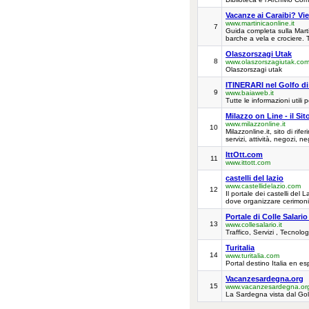
Vacanze ai Caraibi? Vie
www.martinicaonline.it
7
Guida completa sulla Martin
barche a vela e crociere. 
Olaszorszagi Utak
8
www.olaszorszagiutak.co
Olaszorszagi utak
ITINERARI nel Golfo di 
9
www.baiaweb.it
Tutte le informazioni util
Milazzo on Line - il Sit
www.milazzonline.it
10
Milazzonline.it, sito di rif
servizi, attività, negozi, 
IttOtt.com
11
www.ittott.com
castelli del lazio
www.castellidelazio.com
12
Il portale dei castelli del L
dove organizzare cerimonie,
Portale di Colle Salari
13
www.collesalario.it
Traffico, Servizi , Tecnol
Turitalia
14
www.turitalia.com
Portal destino Italia en es
Vacanzesardegna.org
15
www.vacanzesardegna.or
La Sardegna vista dal Golf