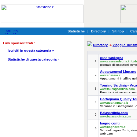
Statistiche
|
Directory
|
Siti top
|
Cara
Link sponsorizzati :
Directory
->
Viaggi e Turis
Iscriviti in questa categoria »
case sardegna
Statistiche di questa categoria »
1
www.casesardegna.info/de
giornale di inserzioni immo
Appartamenti Lignano
2
www.cossaro.it
Appartamenti in affitto ne
Touring Sardinia - Vac
3
www.touringsardinia.com
Prenotazioni vacanze sardeg
Garfagnana Quality Tou
4
www.qgarfagnana.it
Vacanze in Garfagnana: cas
Baiasardinia.com
5
www.baiasardinia.com
bagno conti
www.bagnoconti.it
6
Sito del bagno Conti, stori
web cam.