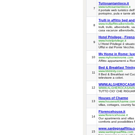
Tuttosantantioco.it
www.tuttosantantioco.it
7
il portale web turistico de
portopino, pula e tante altr
Trulli in affitto bed an
www.trulliaffittoalberobello.
8
trulli, trullo, alberobello, 
casa vacanze alberobello, 
Hotel Privilege - Firenz
www.hotelprivilege.it
9
L\'Hotel Privilege è situat
Uffizi e dal Ponte Vecchio. 
My Home in Rome: luxu
10
www.myhomeinrome.com
Affitto appartamenti a Ro
Bed & Breakfast Trinity
www.bbtrinity.com
11
Il Bed & Breakfast nel Cuo
televisore a colori.
WWW.ALGHEROCASA
12
WWW.ALGHEROCASAVA
TUTTO CIO' CHE RIGUAR
Houses of Charme
13
www.housesofcharme.co
villas, cottages, country fa
Florencehouse.it
www.florencehouse.it
14
Our apartments and villas 
comforts and possibilities
www.sardegnaaffitta.
15
www.sardegnaaffitta.com