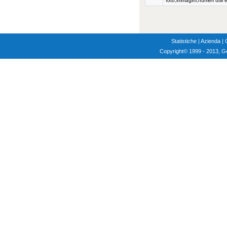
foto,immagini,numeri utili e
Statistiche
|
Azienda
|
Copyright
© 1999 - 2013, G