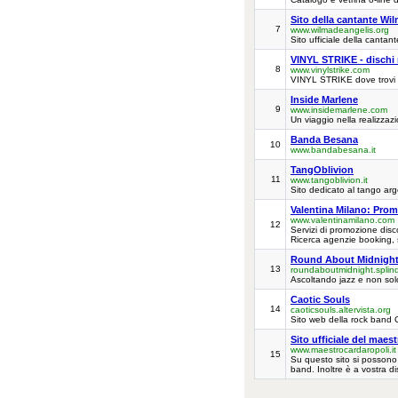
Sito della cantante Wi
7
www.wilmadeangelis.org
Sito ufficiale della canta
VINYL STRIKE - dischi 
8
www.vinylstrike.com
VINYL STRIKE dove trovi 
Inside Marlene
9
www.insidemarlene.com
Un viaggio nella realizza
Banda Besana
10
www.bandabesana.it
TangOblivion
11
www.tangoblivion.it
Sito dedicato al tango ar
Valentina Milano: Prom
www.valentinamilano.com
12
Servizi di promozione dis
Ricerca agenzie booking, s
Round About Midnigh
13
roundaboutmidnight.splin
Ascoltando jazz e non solo
Caotic Souls
14
caoticsouls.altervista.org
Sito web della rock band 
Sito ufficiale del maes
www.maestrocardaropoli.it
15
Su questo sito si possono 
band. Inoltre è a vostra d