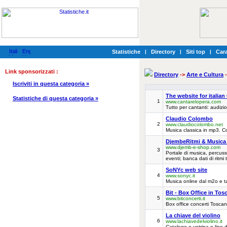
Statistiche
|
Directory
|
Siti top
|
Cara
Link sponsorizzati :
Directory
->
Arte e Cultura
-
Iscriviti in questa categoria »
The website for italian
Statistiche di questa categoria »
1
www.cantarelopera.com
Tutto per cantanti: audizion
Claudio Colombo
2
www.claudiocolombo.net
Musica classica in mp3. Com
DjembeRitmi & Musica 
www.djemb-e-shop.com
3
Portale di musica, percussi
eventi; banca dati di ritmi t
SoNYc web site
4
www.sonyc.it
Musica online dal m2o e ta
Bit - Box Office in Tos
5
www.bitconcerti.it
Box office concerti Tosca
La chiave del violino
6
www.lachiavedelviolino.it
Catalogo e vetrina o-line 