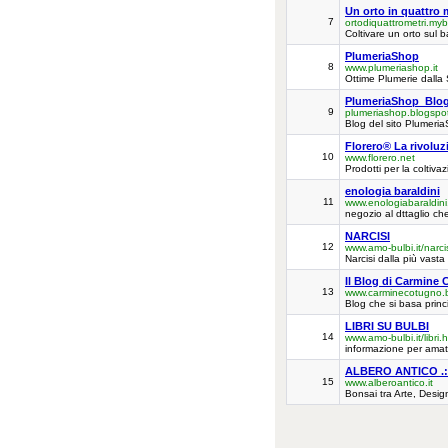
Un orto in quattro 
7
ortodiquattrometri.mybl
Coltivare un orto sul b
PlumeriaShop
8
www.plumeriashop.it
Ottime Plumerie dalla S
PlumeriaShop_Blo
9
plumeriashop.blogspo
Blog del sito Plumeria
Florero® La rivolu
10
www.florero.net
Prodotti per la coltiv
enologia baraldini
11
www.enologiabaraldini.
negozio al dttaglio ch
NARCISI
12
www.amo-bulbi.it/narci
Narcisi dalla più vasta 
Il Blog di Carmine
13
www.carminecotugno.
Blog che si basa princ
LIBRI SU BULBI
14
www.amo-bulbi.it/libri.
informazione per amator
ALBERO ANTICO .:
15
www.alberoantico.it
Bonsai tra Arte, Desig