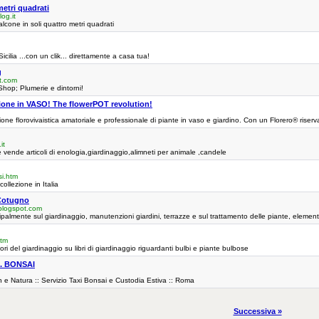
metri quadrati
og.it
alcone in soli quattro metri quadrati
icilia ...con un clik... direttamente a casa tua!
g
t.com
Shop; Plumerie e dintorni!
zione in VASO! The flowerPOT revolution!
azione florovivaistica amatoriale e professionale di piante in vaso e giardino. Con un Florero® ris
it
e vende articoli di enologia,giardinaggio,alimneti per animale ,candele
si.htm
collezione in Italia
 Cotugno
blogspot.com
ipalmente sul giardinaggio, manutenzioni giardini, terrazze e sul trattamento delle piante, elementi
htm
i del giardinaggio su libri di giardinaggio riguardanti bulbi e piante bulbose
. BONSAI
n e Natura :: Servizio Taxi Bonsai e Custodia Estiva :: Roma
Successiva »