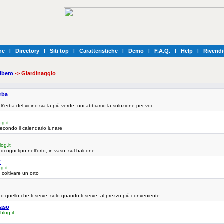
he
|
Directory
|
Siti top
|
Caratteristiche
|
Demo
|
F.A.Q.
|
Help
|
Rivendi
ibero
-> Giardinaggio
erba
\'erba del vicino sia la più verde, noi abbiamo la soluzione per voi.
g.it
econdo il calendario lunare
og.it
 di ogni tipo nell'orto, in vaso, sul balcone
C
g.it
a coltivare un orto
o quello che ti serve, solo quando ti serve, al prezzo più conveniente
vaso
blog.it