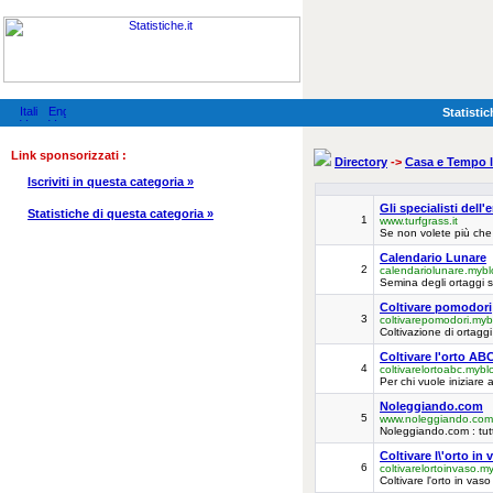
Statistic
Link sponsorizzati :
Directory
->
Casa e Tempo l
Iscriviti in questa categoria »
Gli specialisti dell'
Statistiche di questa categoria »
1
www.turfgrass.it
Se non volete più che l
Calendario Lunare
2
calendariolunare.myblo
Semina degli ortaggi s
Coltivare pomodori
3
coltivarepomodori.mybl
Coltivazione di ortaggi
Coltivare l'orto AB
4
coltivarelortoabc.myblo
Per chi vuole iniziare 
Noleggiando.com
5
www.noleggiando.com
Noleggiando.com : tutt
Coltivare l\'orto in 
6
coltivarelortoinvaso.my
Coltivare l'orto in vaso