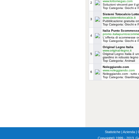
www.lottomegas.com
2
Soluzioni vincenti per il g
Top Categoria: Giochi e
Sistemi Totocalcio Lotto
www.sistemitotocalcio.it
3
Pubblicazione gratuita onli
Top Categoria: Giochi e
Italia Punto Scommess
promo.italiapuntoscomme
4
L'offerta di scommesse on
Top Categoria: Giochi e
Original Legno Italia
www.original-legno.it
5
Original Legno Italia è u
giardino in robusto legno 
Top Categoria: Animali
Noleggiando.com
www.noleggiando.com
6
Noleggiando.com : tutto q
Top Categoria: Giardina
Statistiche
|
Azienda
|
Copyright
© 1999 - 2013, G