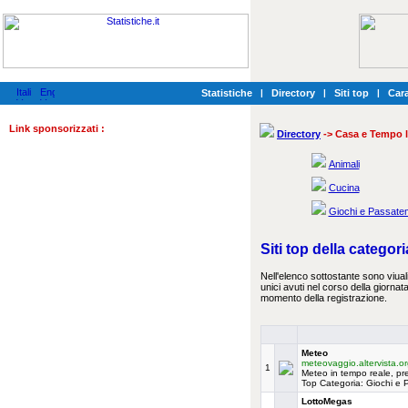
Statistiche
|
Directory
|
Siti top
|
Cara
Link sponsorizzati :
Directory
-> Casa e Tempo l
Animali
Cucina
Giochi e Passate
Siti top della catego
Nell'elenco sottostante sono viuali
unici avuti nel corso della giornata
momento della registrazione.
Meteo
meteovaggio.altervista.or
1
Meteo in tempo reale, pre
Top Categoria: Giochi e
LottoMegas