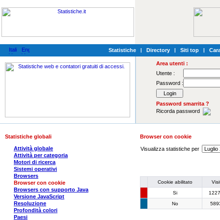
Statistiche
|
Directory
|
Siti top
|
Cara
Area utenti :
Utente :
Password :
Password smarrita ?
Ricorda password
Statistiche globali
Browser con cookie
Attività globale
Visualizza statistiche per
Attività per categoria
Motori di ricerca
Sistemi operativi
Browsers
Cookie abilitato
Visi
Browser con cookie
Browsers con supporto Java
Si
122
Versione JavaScript
Resoluzione
No
589
Profondità colori
Paesi