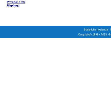
Provider e reti
Riepilogo
Statistiche
|
Azienda
|
Copyright
© 1999 - 2013, G