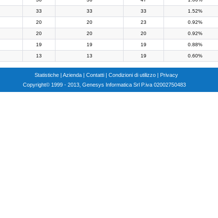
33
33
33
1.52%
20
20
23
0.92%
20
20
20
0.92%
19
19
19
0.88%
13
13
19
0.60%
Statistiche
|
Azienda
|
Contatti
|
Condizioni di utilizzo
|
Privacy
Copyright
© 1999 - 2013, Genesys Informatica Srl P.iva 02002750483