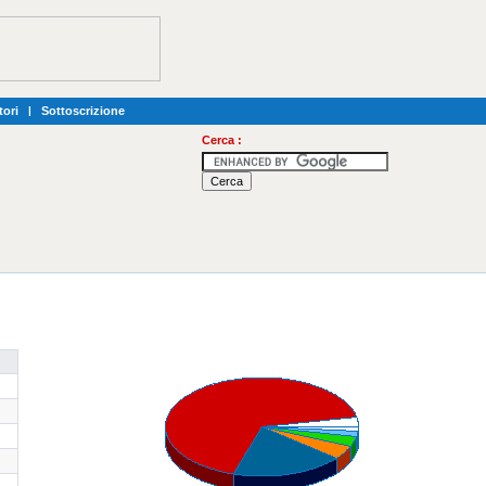
tori
|
Sottoscrizione
Cerca :