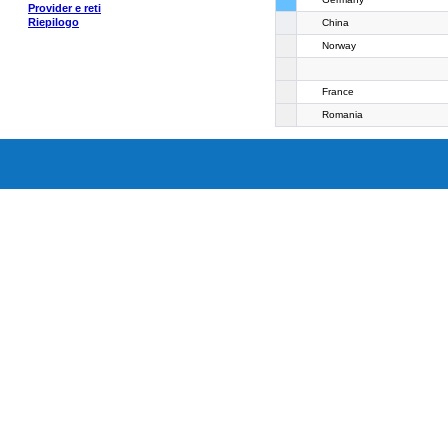
Provider e reti
Riepilogo
China
Norway
France
Romania