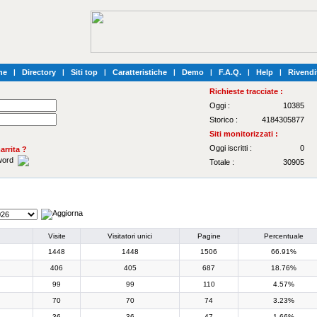
he
|
Directory
|
Siti top
|
Caratteristiche
|
Demo
|
F.A.Q.
|
Help
|
Rivendi
Richieste tracciate :
Oggi :
10385
Storico :
4184305877
Siti monitorizzati :
Oggi iscritti :
0
rrita ?
sword
Totale :
30905
Visite
Visitatori unici
Pagine
Percentuale
1448
1448
1506
66.91%
406
405
687
18.76%
99
99
110
4.57%
70
70
74
3.23%
36
36
47
1.66%