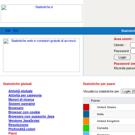
Statistic
Area utenti :
Utente :
Password :
Password sma
Ricorda pas
Statistiche globali
Statistiche per paesi
Attività globale
Visualizza statistiche per
Attività per categoria
Motori di ricerca
Paese
Sistemi operativi
United States
Browsers
Browser con cookie
Italia
Browsers con supporto Java
Versione JavaScript
United Kingdom
Resoluzione
Canada
Profondità colori
Paesi
Germany