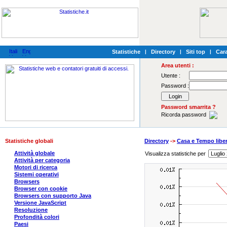
Statistiche
|
Directory
|
Siti top
|
Cara
Area utenti :
Utente :
Password :
Password smarrita ?
Ricorda password
Statistiche globali
Directory
->
Casa e Tempo libe
Attività globale
Visualizza statistiche per
Attività per categoria
Motori di ricerca
Sistemi operativi
Browsers
Browser con cookie
Browsers con supporto Java
Versione JavaScript
Resoluzione
Profondità colori
Paesi