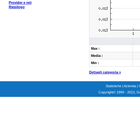
Provider e reti
Riepilogo
Max :
Media :
Min :
Dettagli categoria »
Statistiche
|
Azienda
|
Copyright
© 1999 - 2013, G